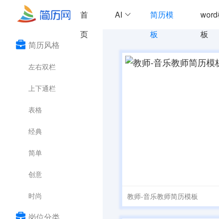
首
AI
简历模
wor
页
板
板
简历风格
左右双栏
上下通栏
表格
经典
简单
创意
时尚
教师-音乐教师简历模板
岗位分类