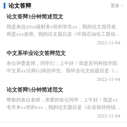
字体。
论文答辩
更多 >
论文答辩3分钟简述范文
我是来自20xx级财务x班的学生xx，我的论文指导老
师是xxx老师。我的论文题目是《中国石油化工股份有
限公司财务分析》，虽然做财务分析的人很多，但我
2022-11-04
仍选择了做财务分析，主要是基于自己的兴趣爱好；
中文系毕业论文答辩范文
同时，也是为了系统的学习这部分理论知识并用于指
各位评委老师，同学们：上午好！我是苏州科技学院
导实践。
中文系xx汉师(1)班的学生。我毕业论文的题目是《试
论凌叔华笔下的女性意识》，我的指导老师是何清老
2022-11-04
师。我当时之所以选择研究凌叔华的女性意识是因
论文答辩5分钟简述范文
为：在五四时期的作家中，凌叔华是给了我别样感受
尊敬的各位老师，亲爱的各位同学：上午好！我是xx
的一个女作家。
专升本xx班的xxx，我的论文题目是《企业保持持续盈
利能力研究》。这篇论文是在我的指导老师xxx老师的
2022-11-04
悉心指点下完成的，在这段时间里，x老师对我的论文