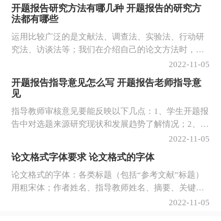
识、建立健全风险管理体系、综合运
开题报告研究方法有哪几种 开题报告的研究方
法都有哪些
用风险管理方法、提高风险管理人员
素质等，以此，才可为我国全面发展
运用比较广泛的是文献法、调查法、实验法、行动研
与建设作出应有贡献。
究法、访谈法等；我们在介绍自己的论文方法时，不
是对方法概念的解释，而是要介绍你如何使用的研究
2022-11-05
方法，比如问卷调查法，你就要阐述清楚你的问卷是
开题报告指导意见怎么写 开题报告老师指导意
自制的呢？还是沿用的前人的呢？我们在研究用，不
见
要罗列一大堆的研究方法，主要提炼一两种研究方
指导教师审核意见要能反映以下几点：1、学生开题报
法，侧重研究就可以了。
告中对选题来源研究现状和发展趋势了解情况；2、学
生开题报告中研究的基本内容、研究的主要问题、研
2022-11-05
究的方向是否明确；3、学生开题报告中研究的方法及
论文格式字体要求 论文格式的字体
措施是否可行；4、学生开题报告中研究工作的步骤、
论文格式的字体：各类标题（包括“参考文献”标题）
进度安排是否合理，特别要注意学生开题报告中的时
用粗宋体；作者姓名、指导教师姓名、摘要、关键
间安排与本人下发的任务书规定的时间安排要相呼
词、图表名、参考文献内容用楷体；正文、图表、页
应；5、是否同意开题。
2022-11-05
眉、页脚中的文字用宋体；英文用Times New Roman