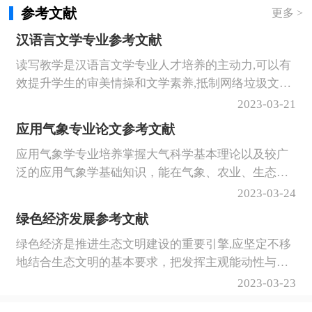
进行了详细的修改和指正，并给予我许多宝贵的意见
参考文献
更多 >
和建议。
汉语言文学专业参考文献
读写教学是汉语言文学专业人才培养的主动力,可以有
效提升学生的审美情操和文学素养,抵制网络垃圾文化
的侵害,厚植爱国情怀,还可以培养学生良好的语感,储
2023-03-21
备丰富的语料。
应用气象专业论文参考文献
应用气象学专业培养掌握大气科学基本理论以及较广
泛的应用气象学基础知识，能在气象、农业、生态、
环保、航空、海洋、水文、能源、国防、环境生态保
2023-03-24
护、防灾减灾、高等院校、科研院所以及政府有关机
绿色经济发展参考文献
构等从事相关应用气象业务、科研、教学和管理等工
绿色经济是推进生态文明建设的重要引擎,应坚定不移
作，具有创新能力且掌握现代信息技术手段的高级专
地结合生态文明的基本要求，把发挥主观能动性与尊
门人才。今天我们整理了一波该专业相关的论文参考
重客观规律结合起来。构建科学合理的绿色产业体
文献，一起看看吧！
2023-03-23
系，提升创新驱动质量，深化体制机制，实现我国绿