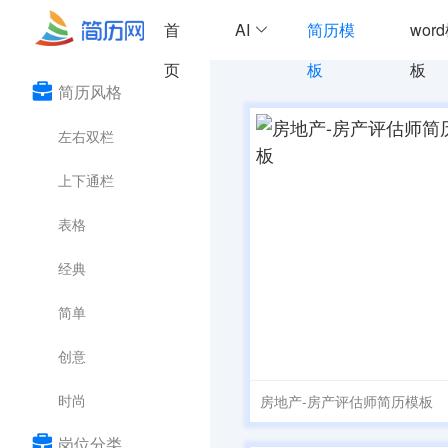
首
AI
简历模
wor
页
板
板
简历风格
左右双栏
上下通栏
表格
经典
简单
创意
时尚
房地产-房产评估师简历模板
岗位分类