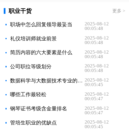
相同。
职业干货
更多 >
（9）注释：4号黑体，内容为5号宋体。
2025-08-12
职场中怎么回复领导最妥当
（10）附录：4号黑体，内容为5号宋体。
00:05:48
2025-08-12
礼仪培训师就业前景
（11）参考文献：另起页，4号黑体，内容为5
00:05:48
号宋体。
2025-08-12
简历内容的六大要素是什么
00:05:48
2025-08-12
公司职位等级划分
00:05:48
2025-08-12
数据科学与大数据技术专业的就业方向有哪些
00:05:45
2025-08-12
哪些工作最轻松
00:05:47
2025-08-12
钢琴证书考级含金量排名
00:05:47
2025-08-12
管培生职业的优缺点
00:05:45