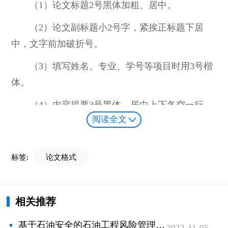
（1）论文标题2号黑体加粗、居中。
（2）论文副标题小2号字，紧挨正标题下居
中，文字前加破折号。
（3）填写姓名、专业、学号等项目时用3号楷
体。
（4）内容提要3号黑体，居中上下各空一行，
阅读全文
内容为小4号宋体。
（5）关键词4号宋体，内容为小4号宋体。
标签:
论文格式
（6）目录另起页，3号黑体，内容为小4号仿
宋，并列出页码。
相关推荐
（7）正文文字另起页，正文文字一般用小4号
宋体，每段首起空两个格，1.25倍行距。
基于石油安全的石油工程风险管理分析论文
2022-11-05