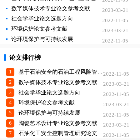
数字媒体技术专业论文参考文献
（8）正文文中标题
2023-03-21
社会学毕业论文选题方向
2022-11-05
环境保护论文参考文献
2023-03-21
一级标题：标题序号为“一、”，4号黑体，独占
论环境保护与可持续发展
2022-11-05
行，末尾不加标点符号。
论文排行榜
二级标题：标题序号为“（一）”与正文字号相
同，独占行，末尾不加标点符号。
基于石油安全的石油工程风险管理分析论文
1
2022-11-05
数字媒体技术专业论文参考文献
2
三级标题：标题序号为“1.”与正文字号、字体
2023-03-21
社会学毕业论文选题方向
3
相同。
2022-11-05
环境保护论文参考文献
4
2023-03-21
四级标题：标题序号为“（1）”与正文字号、字
论环境保护与可持续发展
5
2022-11-05
体相同。
陶瓷艺术设计专业论文参考文献
6
2023-03-21
五级标题：标题序号为“①”与正文字号、字体
石油化工安全控制管理研究论文
7
2022-11-05