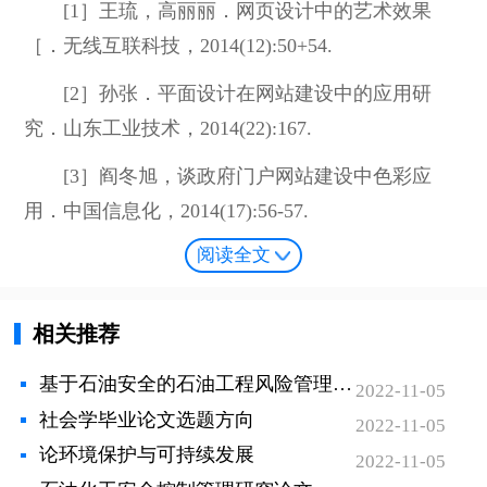
[1］王琉，高丽丽．网页设计中的艺术效果
［．无线互联科技，2014(12):50+54.
[2］孙张．平面设计在网站建设中的应用研
究．山东工业技术，2014(22):167.
[3］阎冬旭，谈政府门户网站建设中色彩应
用．中国信息化，2014(17):56-57.
阅读全文
[4］金燕飞谈在网站建设中平面设计与技术的
结合［]．河南科技，2014(15):1.
相关推荐
[5］张程．浅谈平面广告设计精品课程网站设
计．艺术科技，2014,27(05):55.
基于石油安全的石油工程风险管理分析论文
2022-11-05
社会学毕业论文选题方向
[6］刘丽杨．关于使用《PS图像平面设计﹣﹣
2022-11-05
论环境保护与可持续发展
制作网站静态logo》教学案例的评析科技视界，
2022-11-05