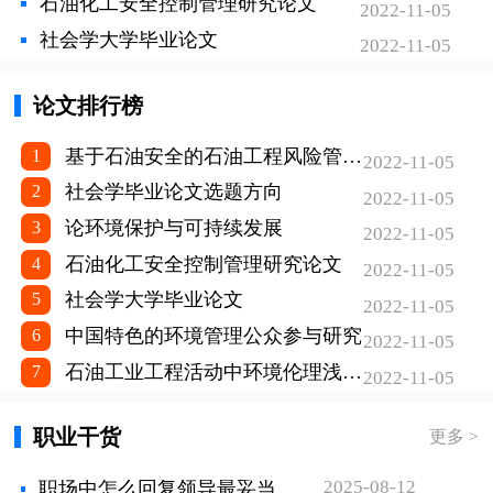
石油化工安全控制管理研究论文
2014(11):228+262.
2022-11-05
社会学大学毕业论文
2022-11-05
[7］周敏．平面设计在网站建设中的运用解析
［．信息系统工程，2018(06):45.
论文排行榜
[8］张晶．平面设计在电子商务中的应用［)．
基于石油安全的石油工程风险管理分析论文
1
2022-11-05
牡丹江大学学报2018,27(04):109--112.
社会学毕业论文选题方向
2
2022-11-05
[9］程显琳，平面设计在网站建设中的应用研
论环境保护与可持续发展
3
2022-11-05
究［]．电视指南，2018(02)225.
石油化工安全控制管理研究论文
4
2022-11-05
社会学大学毕业论文
5
[10］毕海波．论新闻网站网页设计中平面视觉
2022-11-05
中国特色的环境管理公众参与研究
6
元素的传达［．新闻战线，2017(20):141-142.
2022-11-05
石油工业工程活动中环境伦理浅析论文
7
2022-11-05
[11］程馨竹．浅析网站建设的平面设计技术
［．黑龙江科技信息，2016(35):177.
职业干货
更多 >
[12］张朦朦．试论电子商务网站的平面设计原
2025-08-12
职场中怎么回复领导最妥当