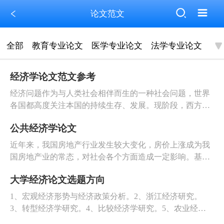
论文范文
全部
教育专业论文
医学专业论文
法学专业论文
经济学论文范文参考
经济问题作为与人类社会相伴而生的一种社会问题，世界
各国都高度关注本国的持续生存、发展。现阶段，西方的
经济学可以划分为微观、宏观两大部分，二者虽然研究的
公共经济学论文
层面和角度存在差异，但实际上二者之间也存在着一定的
联系，并且同样在现代经济社会发展中发挥着重要作用。
近年来，我国房地产行业发生较大变化，房价上涨成为我
本文基于西方微观、宏观经济学的发展阶段，从二者的区
国房地产业的常态，对社会各个方面造成一定影响。基于
别、联系阐述了微观与宏观经济学之间的关系。
公共经济学下，开展房地产行业的调控政策稳定房价发
大学经济论文选题方向
展，针对房地产现状以及成因进行分析。其实房地产经济
发展增加就业，为我国工业生产提供动力，不过其过快增
1、宏观经济形势与经济政策分析。2、浙江经济研究。
长对国家经济发展造成一定负面影响，不利于维持城市供
3、转型经济学研究。4、比较经济学研究。5、农业经济
需平衡。
研究。6、生态经济研究。7、旅游经济研究。8、区域经