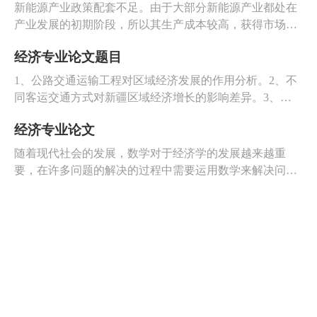
货币增长研究 8、失业问题研究 9、人民币升值对中国经
新能源产业政策配套不足。由于大部分新能源产业都处在
济影响的研究 10、人民币升值对**省经济的影响 11、影
产业发展的初期阶段，所以其生产成本较高，获得市场认
响汇率的因素分析 12、经济发展与社会(伦理、幸福、价
可度的难度大，很难在竞争中进入市场，需要国家的扶
值等)关系的分析 13、中国经济增长问题研究 14、通货膨
经济专业论文题目
持。加之，我国的财税政策在资金投入、激励企业创新和
胀问题。
引导社会投资方面并没有太多作为，这样的结果导致了新
1、公路交通运输工程对区域经济发展的作用分析。2、不
能源产业的发展受到抑制。
同客运交通方式对新疆区域经济增长的影响差异。3、非
正式约束与区域经济增长--主体功能区建设的理论探索。
经济专业论文
4、江苏省海洋经济与区域经济耦合协调性研究。5、公路
建设对区域经济的影响规律及效益分析。
随着现代社会的发展，数学对于经济学的发展越来越重
要，在许多问题的解决的过程中需要运用数学来解决问
题。由此可见数学在现代经济学中的作用是非常重要的，
要想运用好经济学，就要对数学知识进行认真地研究。
Copyright © 2009-2022 www.jianli.com 简历网.