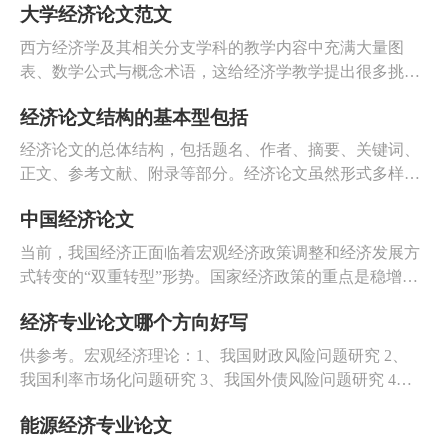
大学经济论文范文
济研究。
西方经济学及其相关分支学科的教学内容中充满大量图
表、数学公式与概念术语，这给经济学教学提出很多挑
战。本文将以经济学概念与分析视角为例，就如何将生活
经济论文结构的基本型包括
事例、学术笑话作为辅助手段引入西方经济学教学提出一
些建议。
经济论文的总体结构，包括题名、作者、摘要、关键词、
正文、参考文献、附录等部分。经济论文虽然形式多样，
但其正文部分有一个基本型，即绪论、本论与结论的三段
中国经济论文
式。
当前，我国经济正面临着宏观经济政策调整和经济发展方
式转变的“双重转型”形势。国家经济政策的重点是稳增
长，即努力寻求一个扩张政策和收紧政策之间的平衡点，
经济专业论文哪个方向好写
尽早结束经济回调的过程。在复杂的形势下，国家正在进
行稳增长政策的预调微调，整个经济增长止跌趋稳的迹象
供参考。宏观经济理论：1、我国财政风险问题研究 2、
越来越明显。
我国利率市场化问题研究 3、我国外债风险问题研究 4、
国家宏观调控的内涵与手段研究 5、中国经济周期问题研
能源经济专业论文
究 6、宏观调控主要目标研究 7、中国经济增长与金融、