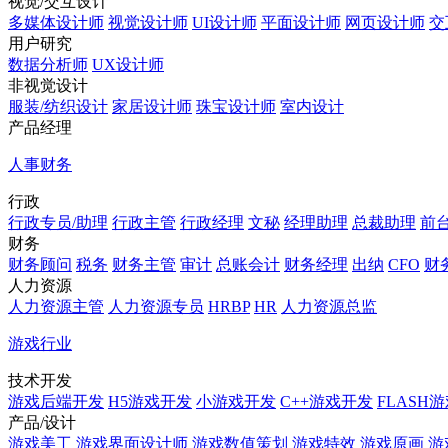
视觉/交互设计
多媒体设计师
视觉设计师
UI设计师
平面设计师
网页设计师
交
用户研究
数据分析师
UX设计师
非视觉设计
服装/纺织设计
家居设计师
珠宝设计师
室内设计
产品经理
人事财务
行政
行政专员/助理
行政主管
行政经理
文秘
经理助理
总裁助理
前
财务
财务顾问
税务
财务主管
审计
总账会计
财务经理
出纳
CFO
财
人力资源
人力资源主管
人力资源专员
HRBP
HR
人力资源总监
游戏行业
技术开发
游戏后端开发
H5游戏开发
小游戏开发
C++游戏开发
FLASH
产品/设计
游戏美工
游戏界面设计师
游戏数值策划
游戏特效
游戏原画
游