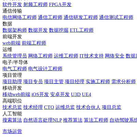
软件开发
射频工程师
FPGA开发
通信传输
电信网络工程师
通信工程师
通信研发工程师
通信测试工程师
数据
数据架构师
数据开发
数据挖掘
ETL工程师
前端开发
web前端
前端工程师
运维
系统管理员
网络工程师
运维工程师
IT技术支持
网络安全
数据
电子/半导体
电气工程师
电气设计工程师
项目管理
项目助理
项目专员
项目主管
项目经理
实施工程师
需求分析师
移动开发
移动web前端
iOS开发
安卓开发
U3D
UE4
高端职位
技术总监
技术经理
CTO
运维总监
技术合伙人
项目总监
人工智能
搜索算法
自然语言处理NLP
推荐算法
算法工程师
自动驾驶系
市场运营