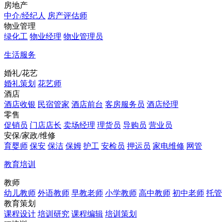
房地产
中介/经纪人
房产评估师
物业管理
绿化工
物业经理
物业管理员
生活服务
婚礼/花艺
婚礼策划
花艺师
酒店
酒店收银
民宿管家
酒店前台
客房服务员
酒店经理
零售
促销员
门店店长
卖场经理
理货员
导购员
营业员
安保/家政/维修
育婴师
保安
保洁
保姆
护工
安检员
押运员
家电维修
网管
教育培训
教师
幼儿教师
外语教师
早教老师
小学教师
高中教师
初中老师
托管
教育策划
课程设计
培训研究
课程编辑
培训策划