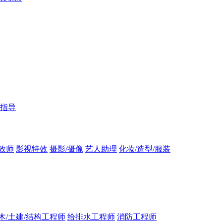
指导
效师
影视特效
摄影/摄像
艺人助理
化妆/造型/服装
木/土建/结构工程师
给排水工程师
消防工程师