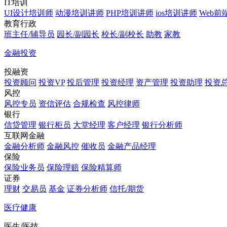
IT培训
UI设计培训师
动漫培训讲师
PHP培训讲师
ios培训讲师
Web前
教育行政
班主任/辅导员
园长/副园长
校长/副校长
助教
家教
金融投资
投融资
投资顾问
投资VP
投后管理
投资经理
资产管理
投资助理
投资
风控
风控专员
资信评估
合规检查
风控律师
银行
信贷管理
银行柜员
大堂经理
客户经理
银行分析师
互联网金融
金融分析师
金融风控
催收员
金融产品经理
保险
保险业务员
保险理赔
保险精算师
证券
理财
交易员
基金
证券分析师
信托/期货
医疗健康
医生/医技