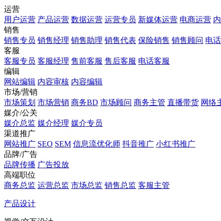
运营
用户运营
产品运营
数据运营
运营专员
新媒体运营
电商运营
内
销售
销售专员
销售经理
销售助理
销售代表
保险销售
销售顾问
电话
客服
客服专员
客服经理
售前客服
售后客服
电话客服
编辑
网站编辑
内容审核
内容编辑
市场/营销
市场策划
市场营销
商务BD
市场顾问
商务主管
直播带货
网络
媒介/公关
媒介总监
媒介经理
媒介专员
渠道推广
网站推广
SEO
SEM
信息流优化师
抖音推广
小红书推广
品牌/广告
品牌传播
广告投放
高端职位
商务总监
运营总监
市场总监
销售总监
客服主管
产品设计