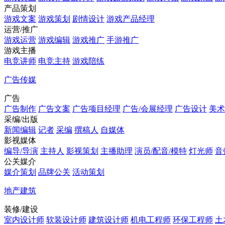
产品策划
游戏文案
游戏策划
剧情设计
游戏产品经理
运营/推广
游戏运营
游戏编辑
游戏推广
手游推广
游戏主播
电竞讲师
电竞主持
游戏陪练
广告传媒
广告
广告制作
广告文案
广告项目经理
广告/会展经理
广告设计
美术
采编/出版
新闻编辑
记者
采编
撰稿人
自媒体
影视媒体
编导/导演
主持人
影视策划
主播助理
演员/配音/模特
灯光师
音
公关媒介
媒介策划
品牌公关
活动策划
地产建筑
装修/建设
室内设计师
软装设计师
建筑设计师
机电工程师
环保工程师
土