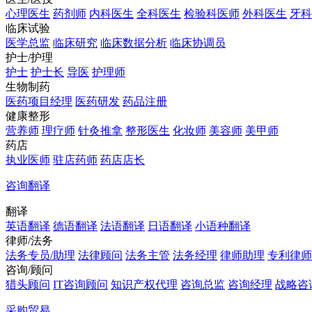
心理医生
药剂师
内科医生
全科医生
检验科医师
外科医生
牙科
临床试验
医学总监
临床研究
临床数据分析
临床协调员
护士/护理
护士
护士长
导医
护理师
生物制药
医药项目经理
医药研发
药品注册
健康整形
营养师
理疗师
针灸推拿
整形医生
化妆师
美容师
美甲师
药店
执业医师
驻店药师
药店店长
咨询翻译
翻译
英语翻译
德语翻译
法语翻译
日语翻译
小语种翻译
律师/法务
法务专员/助理
法律顾问
法务主管
法务经理
律师助理
专利律师
咨询/顾问
猎头顾问
IT咨询顾问
知识产权代理
咨询总监
咨询经理
战略咨
采购贸易