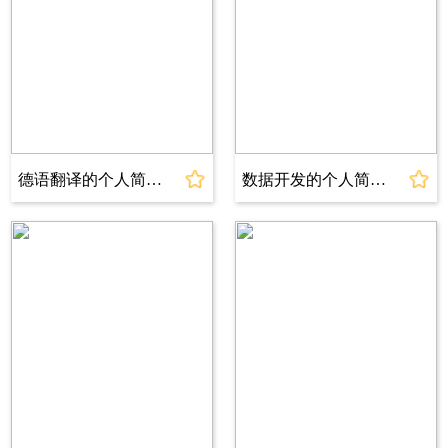
史、广告创意与策划、广告心理学、市场营销
学、统计与数据分析、消费者行为与营销策略、
电脑图文设计广告效果评估等专业课程。
实习经历
2023.08～2023.11 上海蓝山办公软件有
限公司 品牌推广实习生
德语翻译的个人简历模板
数据开发的个人简历模板
>担任品牌推广实习生，负责品牌宣传文案的撰
写与执行，参与线上线下活动策划与执行，提高
了品牌知名度和曝光率。在此期间，我深入了解
了品牌传播的各个环节，积累了丰富的品牌传播
经验。
>担任市场实习生，负责产品推广文案的撰写与
执行，参与线上线下活动策划与组织。在此过程
中，我学会了如何运用新媒体平台进行内容创
作，提升了自身的市场推广能力。