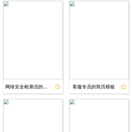
邮箱：www@jianli.com
电话：18800000000
求职意向
意向岗位：品牌传播
意向城市：重庆
期望薪资：12-15K
到岗时间：一周内到岗
教育背景
2020.09～2024.06 上海简历大学
广告学专业
网络安全检测员的简历模板
客服专员的简历模板
专业成绩：在校期间连续三年获得校级一等优秀
奖学金、国家励志奖学金2次，GPA 3.66/4 (专业
前5%)主修课程：:传播学、营销学、广告学概
论、社会学概论、市场调查与统计、新媒体广
告、广告策划与设计、广告效果、影视广告、广
告文案、广告摄影、广告史、广告法规、广告