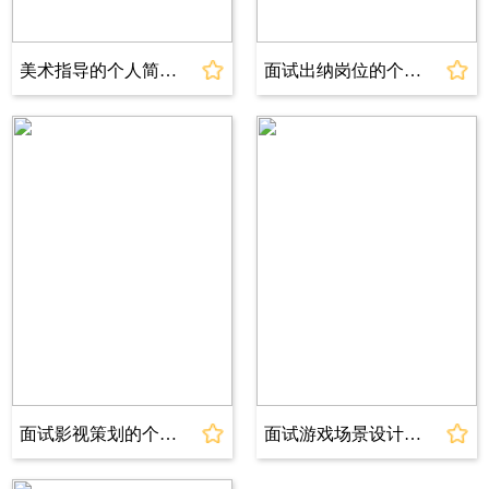
技能特长
1、英语水平：CET-4
美术指导的个人简历模板
面试出纳岗位的个人简历模板
2、计算机水平：全国计算机二级
3、电子商务师证书
4、普通话证书二级甲等
5、校级一等优秀奖学金
6、优秀共青团员称号
7、优秀班干部称号
8、好创意大赛二等奖
自我评价
1、本人是一个热情开朗的人，善于沟通交流，
具有较强的团队协作能力。
2、本人在传播领域，我注重学习和创新，善于
发掘新的传播方式和渠道。
面试影视策划的个人简历模板
面试游戏场景设计的个人简历模板
3、本人熟练掌握Office办公软件(尤其是PPT和