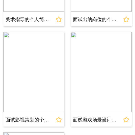
2、了解大数据处理技术(如Hadoop、Spark等);
3、具备一定的项目管理经验，能够熟练使用项
美术指导的个人简历模板
面试出纳岗位的个人简历模板
目管理工具(如Project、P30等)。
沟通能力---熟练
写作能力---良好
办公软件---一般
自我评价
对IT行业充满热情，具备扎实的计算机专业知
识，拥有良好的沟通能力和团队协作精神。在实
习期间，积累了丰富的IT咨询经验，能够为客户
提供全面的IT解决方案。渴望在IT咨询领域继续
发展，不断提升自己的专业技能。
面试影视策划的个人简历模板
面试游戏场景设计的个人简历模板