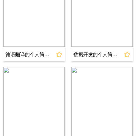
工作经历
2023.06～2023.12 上海蓝山办公软
件有限公司 IT咨询顾问
>负责对公司各部门IT系统进行诊断分析，提供
专业的IT咨询建议；
>协助项目经理完成IT咨询项目的实施与推进；
德语翻译的个人简历模板
数据开发的个人简历模板
>与团队成员合作，共同为客户提供全面的IT解
决方案；
>参与内部培训，不断提升专业技能；
>成果：成功诊断并优化了公司销售部门的IT系
统，提高了部门工作效率；成功协助项目经理完
成了两个大型IT咨询项目，得到了客户的高度评
价；
技能特长
1、熟练掌握Java、Python等编程语言；