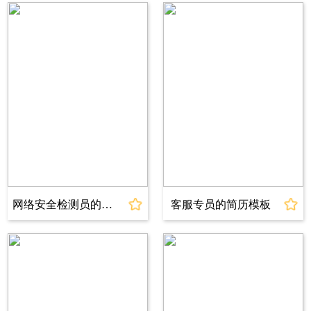
出生年月：2001.05.10
性别：女
籍贯：重庆
学历：本科
工作年限：应届生
电话：18800000000
邮箱：www@jianli.com
教育背景
2020.09～2024.06 上海简历大学
计算机科学与技术专业
网络安全检测员的简历模板
客服专员的简历模板
专业成绩：GPA 3.66/4 (专业前5%)
主修课程：资本论、经济学史、会计学、基础会
计、统计学、金融会计学、国际经济学、政治经
济学、金融理财学、国际金融学、信用评估、公
司财务分析、银行信贷管理、证券投资学、应用
统计学、宏观经济学等专业课程。