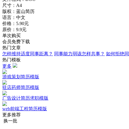
尺寸：A4
版权：蓝山简历
语言：中文
价格：
5.90元
原价：9.9元
单次购买
会员免费下载
热门文章
怎样维持适度同事距离？
同事能力弱该怎样共事？
如何拒绝同
热门模板
更多
游戏策划简历模版
驻店药师简历模版
广告设计简历求职模版
web前端工程简历模版
更多推荐
换一批