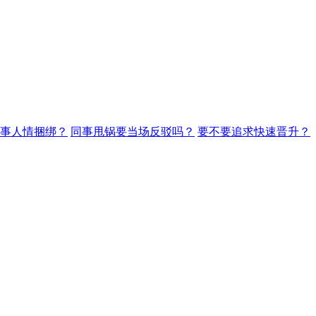
事人情捆绑？
同事甩锅要当场反驳吗？
要不要追求快速晋升？