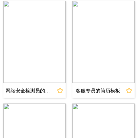
学历：本科
工龄：应届生
电话：13800138001
邮箱：kefu@jianli.com
求职意向
意向岗位：新媒体运营
意向城市：重庆
网络安全检测员的简历模板
客服专员的简历模板
期望薪资：8K-12K
到岗时间：一周内到岗
教育背景
2019.09 - 2023.07 学校名称 专业