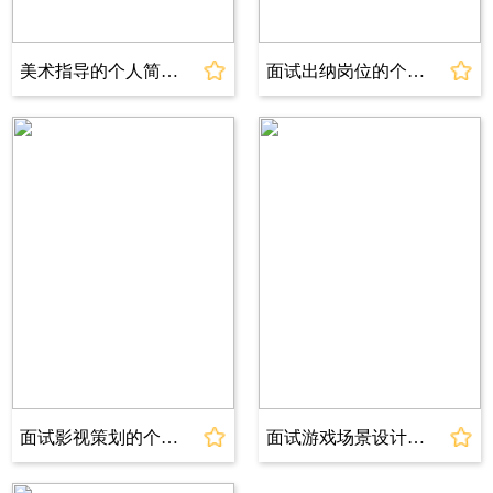
称
详细描述你负责的工作内容和取得的工作成果，
美术指导的个人简历模板
面试出纳岗位的个人简历模板
尽可能用数字说明成绩，将有助于HR第一时间
发现你的亮点。如果工作内容描述部分过多，尽
量写与求职职位相匹配的工作内容，突出分析能
力、团队协作能力、解决问题的能力等工作上所
需的专业素质。
实习经历
2023.08 - 2023.10 公司名称 岗位名
称
此项非必选项，适合应届生及校招求职者填写，
根据实际情况填写，结合目标岗位，筛选和岗位
面试影视策划的个人简历模板
面试游戏场景设计的个人简历模板
相关的实习经历，有条理的描述实习内容，尽可
能用数字说明结果，体现个人综合素质和专业能