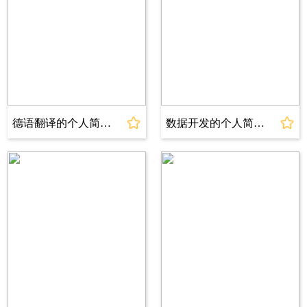
名称
大学之前的教育经历建议不写，尽量写与求职行
业或者求职岗位相关的课程，有留学背景的可以
在教育经历中展示。成绩优异的话建议写上GPA
及专业成绩等信息，尽量简洁。例如：
德语翻译的个人简历模板
数据开发的个人简历模板
专业成绩：GPA 3.66/4 （专业前5%）
主修课程：资本论、经济学史、会计学、基础会
计、统计学、金融会计学、国际经济学、政治经
济学、金融理财学、囯际金融学、信用评估、公
司财务分析、银行信贷管理、证券投资学、应用
统计学、宏观经济学等专业课程。
工作经历
2023.07 - 2023.11 公司名称 岗位名