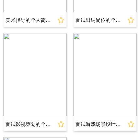
l
2023 年 DirectX 12 图形开发认证奖
l
2023 年 PhysX 物理引擎应用认证
美术指导的个人简历模板
面试出纳岗位的个人简历模板
l
2023 年 计算机三级嵌入式系统开发技术证书
l
2022 年 计算机二级 C++ 语言证书部
自我评价
About
Me
作为计算机科学与技术（游戏开发方向）应届毕业生，拥有
游戏公司客户端开发、引擎组
2 段 C++ 游戏开发实习经历，
及 3D/2D 游戏 C++ 客户端实战经验，核心能力聚焦 “C++ 游
戏客户端开发 - 引擎模块封装 - 图形渲染优化 - 内存与性能把
控” 全流程：实习期间推动 3A 游戏同屏人数上限提升 40%，
崩溃率下降 18%。
面试影视策划的个人简历模板
面试游戏场景设计的个人简历模板