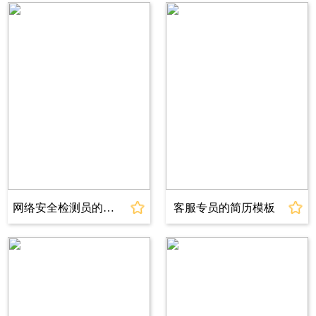
电话：
000 0000 0000
邮箱：
jianli @qq.com
微信：
lanxiaoshan
教育背景
Education
2021.09-2025.06 XX 大学 计算机科学与技术（游戏开发方
向）丨本科
核心课程：
C++11/17 高级编程、游戏引擎原理
（Unreal/Unity）、计算机图形学（DirectX 12/OpenGL）、游
戏物理引擎（PhysX/Box2D）、C++ 内存管理与性能优化、
多线程编程、游戏客户端架构设计、Shader 编程基础
网络安全检测员的简历模板
客服专员的简历模板
工作经历
Experience
2024.03-2024.09 XX 游戏公司（客户端开发部）丨 C++ 游戏
开发实习生
•
参与公司自研
PC 端 3A 游戏《星际战甲：起源》客户
端开发，独立负责 2 个核心模块：