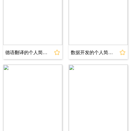
•
角色技能系统：用
C++ 实现技能冷却计算、特效触发
同步逻辑，封装可复用技能基类，支持后续 10 + 种技能快
速扩展；
•
网络同步优化：基于
TCP 协议封装客户端 - 服务器数
据交互接口，解决角色移动延迟问题，将同步误差从 150ms
降至 50ms 内
德语翻译的个人简历模板
数据开发的个人简历模板
•
性能优化成果：针对游戏高负载场景（百人同屏），
用
C++ 多线程拆分渲染与逻辑计算任务，结合 LOD（细节
层次）技术优化模型渲染，使同屏人数上限提升 40%，帧率
波动减少 30%
荣誉奖励
Award
l
2024 年 Unreal Engine C++ 开发专项认证
l
2024 年 C++ 高级工程师（中级）证书