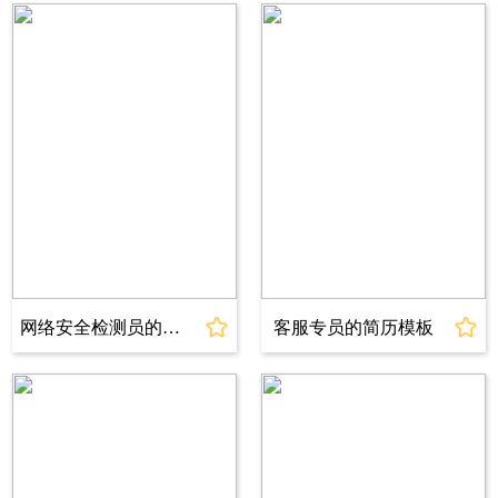
负责管理和推广公司的社交媒体账号，制定并执
行全面的社交媒体营销策略。通过精确的目标受
众定位和有针对性的内容创作，我成功地提升了
公司的品牌知名度和社交媒体影响力。同时，我
也熟悉各种新媒体平台的运营机制和数据分析工
具，能够根据数据指标进行精细化运营和优化。
除了技术和经验，我还注重创意和创新。我善于
捕捉市场动态和用户需求，能够及时调整运营策
略，提供有趣、有价值的内容，吸引和留住目标
受众。我熟悉社交媒体的趋势和流行文化，能够
网络安全检测员的简历模板
客服专员的简历模板
灵活运用各种形式的内容，包括文字、图片、视
频等，打造引人注目的品牌形象和故事。
此外，我具备良好的团队合作能力和沟通能力。
在之前的工作中，我与跨部门的同事紧密合作，