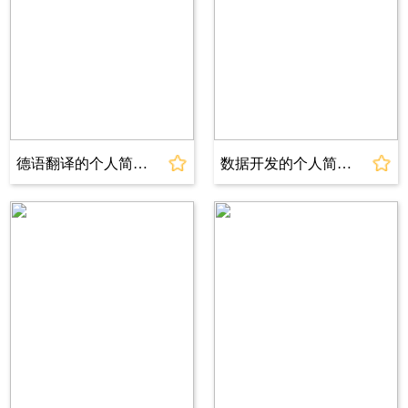
共同完成项目并达成目标。我能够有效地与团队
成员沟通交流，协调资源，解决问题，确保工作
的顺利进行。
我对贵公司的发展和文化深感钦佩，相信我可以
与贵公司的团队一起共同成长。如果有机会加入
贵公司，我将全力以赴，在这个岗位上贡献我的
德语翻译的个人简历模板
数据开发的个人简历模板
专业知识和热情，为公司带来价值。
感谢您抽出时间阅读我的自荐信，我期待能有机
会与您进一步交流，展示我更多的能力和潜力。
谢谢！
此致
敬礼！