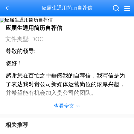
应届生通用简历自荐信
应届生通用简历自荐信
文件类型: DOC
尊敬的领导:
您好！
感谢您在百忙之中垂阅我的自荐信，我写信是为
了表达我对贵公司新媒体运营岗位的浓厚兴趣，
并希望能有机会加入贵公司的团队。
我是蓝山简历旗下简历网（www.jianli.com）的
查看全文
一名网络与新媒体专业的本科毕业生，有三年的
新媒体运营工作经验，曾在上海蓝山办公软件有
相关推荐
限公司担任新媒体运营专员一职。在此期间，我