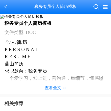
税务专员个人简历模板
税务专员个人简历模板
文件类型: DOC
个/人/简/历
P E R S O N A L
R E S U M E
蓝山简历
求职意向
：税务专员
一个爱学习，知上进，善沟通，重细节，懂感恩
的人。
查看全文
基本信息
性别：女
相关推荐
籍贯;重庆