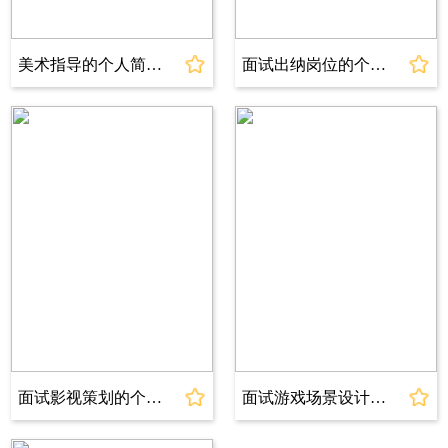
1、熟练掌握Office办公软件，包括Excel、
Word、PowerPoint等；
美术指导的个人简历模板
面试出纳岗位的个人简历模板
2、通过国家计算机二级考试，获得C语言编程能
力；
3、通过国家英语四级考试，具备良好的英语听
说读写能力；
4、具备一定的财务知识，了解企业会计准则和
税法等相关法规。
沟通能力---熟练
写作能力---良好
办公软件---熟练
自我评价
本人性格开朗、稳重、有活力，为人诚实守信、
热情大方，性格开朗，善于与人沟通。具备较高
面试影视策划的个人简历模板
面试游戏场景设计的个人简历模板
的专业素养，对工作认真负责，具有团队合作精