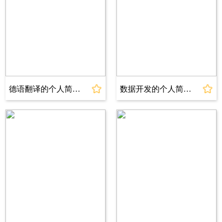
工作经历
2023.06～2023.12 上海蓝山办
公软件有限公司 税务专员实习生
>负责公司新媒体平台的日常运营和管理，包括
微信公众号、微博、抖音等；
>工作内容：协助税务专员处理日常税务事宜，
德语翻译的个人简历模板
数据开发的个人简历模板
包括纳税申报、税务稽核等。通过实习，我对企
业税务工作有了更深入的了解，同时也学会了如
何与同事沟通协作。在此期间，我积极学习，努
力提高自己的专业技能，得到了导师的认可。
>实习收获：通过实习机会，我不仅积累了丰富
的税务实践经验，还锻炼了自己的沟通协作能
力。这些宝贵的经验将对我未来的职业发展产生
积极的影响。
技能特长