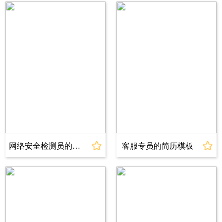
出生年月：2002.06.13
学历 ：本科
电话：18800000000
邮箱：www@jianli.com
工作年限：应届生
教育背景
2020.09～2024.06 上海蓝山大
学 税务专业
专业成绩：在校期间连续三年获得校级一等优秀
奖学金GPA 3.66/4(专业前5%)
网络安全检测员的简历模板
客服专员的简历模板
主修课程：政治经济学、微观经济学、宏观经济
学、税收学、中国税制、税收管理、税务代理、
税务筹划、外国税制、国际税收、西方税收学、
会计学、成本会计、预算会计、管理会计、税务
会计、财务管理、官计学、经济法、财政学、货
币银行学、国际经济学等.