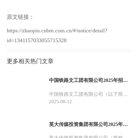
原文链接：
https://zhaopin.cnbm.com.cn/#/notice/detail?
id=1341157033055715328
更多相关热门文章
中国铁路文工团有限公司2025年招聘普通高校毕业生公告（一）
中国铁路文工团有限公司（以下简称铁路文工团）成立于1950年10月，是我国成立最早的大型综合文艺团体之一。2013年4月，由原铁道部所属事业单位转为全民所有制企业。2020年2月改为公司制企业，更名为中国铁路文工团有限公司。70余年来，在舞蹈、声乐、曲艺、杂技、演奏、话剧、影视、作曲等专业方面培养了一大批德艺双馨的艺术家，先后创作、排演了3000余部曲目、剧目、节目，拍摄了300余部影视剧、专题片，400余部作品荣获国内外各类奖项，多次在人民大会堂和中央电视台演出。党和国家历代领导人曾观看铁路文工团的演出
2025-08-12
英大传媒投资集团有限公司2025年高校毕业生招聘公告（第二批）
英大传媒投资集团有限公司（简称英大传媒集团）是国家电网有限公司的全资子公司，于2008年8月7日正式成立，是我国首家企业传媒集团。