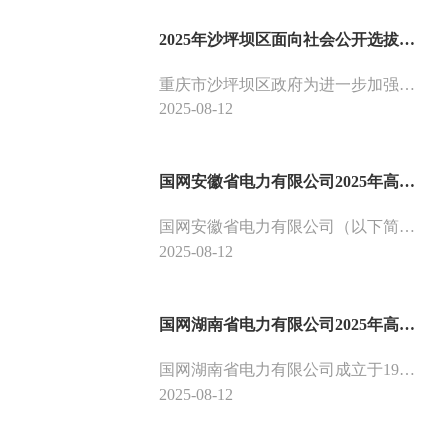
2025年沙坪坝区面向社会公开选拔社区专职工作者后备人选简章
重庆市沙坪坝区政府为进一步加强基层治理，提升社区治理水平和服务质量，建设一支数量充足、结构合理、作风过硬、素质优良的社区工作者队伍，经研究决定面向社会公开、择优选拔一批社区专职工作者后备人选。
2025-08-12
国网安徽省电力有限公司2025年高校毕业生招聘公告（第二批）
国网安徽省电力有限公司（以下简称“安徽公司”）是国家电网有限公司（以下简称“国网公司”）的全资子公司，以建设和运营电网为核心业务，承担着保障能源安全、服务人民美好生活的重要使命。安徽公司下设16个市级供电公司、71个县级供电公司和16家业务单位。安徽位于华东腹地，是我国东部襟江近海的内陆省份，跨长江、淮河中下游，世称江淮大地。文化底蕴深厚，源远流长；资源条件优越，交通便捷。
2025-08-12
国网湖南省电力有限公司2025年高校毕业生招聘公告（第二批）
国网湖南省电力有限公司成立于1993年10月，是国家电网有限公司的全资子公司，以建设和运营电网为核心业务，担负着保障湖南省电力可靠供应的重大责任。公司现设20个职能部门，下设14个市州供电公司、98个县级供电公司，用工总量6.5万余人。供电范围覆盖全省14个市（州），营业区面积占全省总面积的96%，营业区人口占全省总人口的98%。2017年9月，按照国务院国资委的部署和《公司法》规定，公司由全民所有制企业改为有限责任公司。
2025-08-12