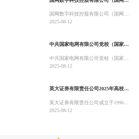
国网数字科技控股有限公司（国网雄安金融科技集团有限公司）2025年高校毕业生招聘公告（第二批）
国网数字科技控股有限公司（国网雄安金融科技集团有限公司）2025年第二批高校毕业生招聘工作已启动，欢迎高校毕业生应聘。现将有关事项公告如下。
2025-08-12
中共国家电网有限公司党校（国家电网有限公司高级管理人员培训中心）2025年高校毕业生招聘公告（第二批）
中共国家电网有限公司党校（国家电网有限公司高级管理人员培训中心）（以下简称“国网党校（高培中心）”）是国家电网公司直属单位，是国网公司培训党组管理领导人员、优秀中青年领导人员、专业管理人员和团青干部的学校，是研究宣传习近平新时代中国特色社会主义思想、推进党的创新理论武装的重要阵地，是国有企业党的建设、党风廉政建设、领导科学、人力资源开发等领域国网特色新型高端研究机构。
2025-08-12
英大证券有限责任公司2025年高校毕业生招聘公告（第二批）
英大证券有限责任公司成立于1996年，是国家电网有限公司（以下简称“国家电网”）旗下的全牌照综合性证券公司，总部位于深圳市，注册资本43.36亿元。公司是国家电网公司直属9家金融单位之一，全资控股的唯一券商，国家电网通过上市公司国网英大股份有限公司持有公司100%股权。现因公司经营发展需要，面向国（境）内外2025年优秀应届毕业生进行招聘，有关事项通知如下：
2025-08-12