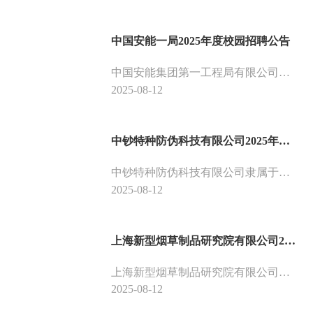
中国安能一局2025年度校园招聘公告
中国安能集团第一工程局有限公司（简称“中国安能一局”），是国务院国资委直管的中央企业——中国安能建设集团有限公司的全资子公司，前身为中国人民武装警察部队水电第一总队。2018年根据党中央决定，改编为非现役专业队伍，履行应急救援和工程建设双重职能。
2025-08-12
中钞特种防伪科技有限公司2025年招聘公告
中钞特种防伪科技有限公司隶属于中国人民银行所属中国印钞造币集团有限公司，是国家级高新技术企业，国家唯一法定的从事人民币防伪安全线、银联标、签名条等特种高科技防伪产品的研制与生产企业。作为世界上规模最大的安全线生产企业，中钞防伪公司一直致力于为钞票印制提供光学防伪、磁性机读等技术及产品服务，在国际光学防伪领域占据重要的地位。
2025-08-12
上海新型烟草制品研究院有限公司2025年招聘公告
上海新型烟草制品研究院有限公司坐落于上海市浦东新区，是中国烟草总公司全资子公司，为烟草行业直属科研单位。公司内设5个科研部门，下辖两家子公司，布局沪深两地，科研领域覆盖新型烟草制品基础理论研究、共性技术研究、全产业链技术和工程配套研究、发展趋势研究和知识产权研究，依法开展电子烟质量监督检验及相关标准化工作。
2025-08-12