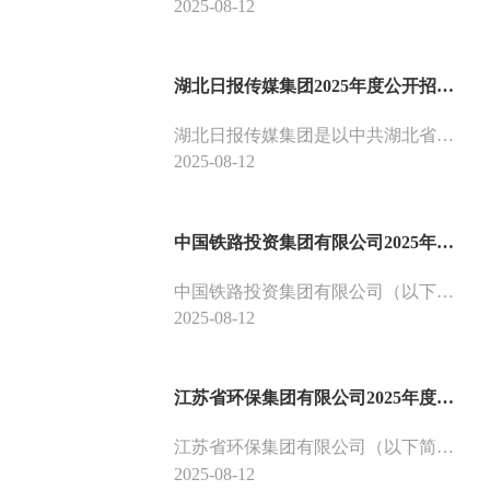
2025-08-12
湖北日报传媒集团2025年度公开招聘工作人员公告
湖北日报传媒集团是以中共湖北省委机关报《湖北日报》为旗舰的综合性传媒集团，公益二类事业单位。拥有5报、10刊、9网站、4个移动客户端和1家出版机构，下辖43家（独资、控股）公司，在全省17个市州建有分社（记者站），是湖北最大的新闻信息平台和外界了解湖北的重要信息窗口。根据事业发展需要，2025年度拟面向高校和社会公开招聘工作人员45名。
2025-08-12
中国铁路投资集团有限公司2025年度应届高校毕业生招聘公告
中国铁路投资集团有限公司（以下简称投资集团公司）是国铁集团直属全资企业，作为铁路国有资本投资和运营专业平台，承担国铁集团授权范围内的股权投资管理、资本运营服务、产业创新引领等职能。根据投资集团公司及所属非运输企业业务发展需要，现招聘应届高校毕业生，有关事项公告如下。
2025-08-12
江苏省环保集团有限公司2025年度长期招聘公告（一）
江苏省环保集团有限公司（以下简称省环保集团）是经省委省政府批准，于2019年成立的省属大型战略性环保产业集团，注册资本金人民币59.80亿元。为全面落实科技创新和人才强企战略，努力打造一支高素质专业化的人才队伍，加快推动集团高质量发展，部分岗位拟长期公开招聘。现将有关情况公告如下。
2025-08-12