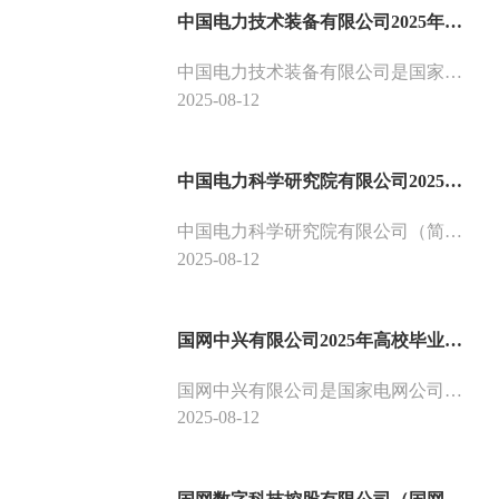
中国电力技术装备有限公司2025年高校毕业生招聘公告（第二批）
中国电力技术装备有限公司是国家电网公司海外投资-建设-运营一体化工程总承包平台，依托公司设计咨询、工程管理、大电网运行、资本运作、技术标准、资信等综合优势，以海外电网基础设施建设和跨国联网项目EPC建设为核心业务，开拓国际高端电力工程市场。是公司系统唯一以国际工程承包为主营业务的国际化、市场化企业。
2025-08-12
中国电力科学研究院有限公司2025年高校毕业生招聘公告（第二批）
中国电力科学研究院有限公司（简称中国电科院）成立于1951年，是国家电网有限公司直属科研单位，是中国电力行业多学科、综合性科研机构。主要开展电力基础性、原创性、前瞻性技术研究，重大共性关键技术攻关，先进电工装备技术研发及成果转化应用，为电网核心业务提供技术监督、支撑和咨询，开展试验、检测和认证工作，建设技术标准体系，为电力行业高质量发展提供战略科技支撑。
2025-08-12
国网中兴有限公司2025年高校毕业生招聘公告（第二批）
国网中兴有限公司是国家电网公司的全资子公司，主要负责为国家电网公司总部及在京直属单位提供高质量后勤支撑服务保障，主营业务包括资产运营、会旅保障、专项支撑、服务保障等。其中资产运营包括运营管理位于北京、上海、深圳、珠海等地持有型物业，服务支撑国家电网公司在京津冀、长三角、粤港澳大湾区等区域新兴战略产业布局，保障系统内单位办公用房需求。
2025-08-12