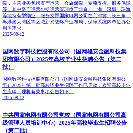
障，主营业务包括资产运营、会旅保障、专项支撑、服务保障
等。其中资产运营包括运营管理位于北京、上海、深圳、珠海
等地持有型物业，服务支撑国家电网公司在京津冀、长三角、
粤港澳大湾区等区域新兴战略产业布局，保障系统内单位办公
用房需求。
2025-08-12
国网数字科技控股有限公司（国网雄安金融科技集
团有限公司）2025年高校毕业生招聘公告（第二
批）
国网数字科技控股有限公司（国网雄安金融科技集团有限公
司）2025年第二批高校毕业生招聘工作已启动，欢迎高校毕业
生应聘。现将有关事项公告如下。
2025-08-12
中共国家电网有限公司党校（国家电网有限公司高
级管理人员培训中心）2025年高校毕业生招聘公告
（第二批）