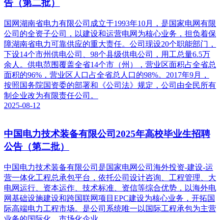
告（第二批）
国网湖南省电力有限公司成立于1993年10月，是国家电网有限
公司的全资子公司，以建设和运营电网为核心业务，担负着保
障湖南省电力可靠供应的重大责任。公司现设20个职能部门，
下设14个市州供电公司、98个县级供电公司，用工总量6.5万
余人。供电范围覆盖全省14个市（州），营业区面积占全省总
面积的96%，营业区人口占全省总人口的98%。2017年9月，
按照国务院国资委的部署和《公司法》规定，公司由全民所有
制企业改为有限责任公司。
2025-08-12
中国电力技术装备有限公司2025年高校毕业生招聘
公告（第二批）
中国电力技术装备有限公司是国家电网公司海外投资-建设-运
营一体化工程总承包平台，依托公司设计咨询、工程管理、大
电网运行、资本运作、技术标准、资信等综合优势，以海外电
网基础设施建设和跨国联网项目EPC建设为核心业务，开拓国
际高端电力工程市场。是公司系统唯一以国际工程承包为主营
业务的国际化、市场化企业。