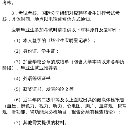
考核。
3．考试考核。国际公司组织对应聘毕业生进行考试考
核，具体时间、地点以电话或短信方式通知。
应聘毕业生参加考试时请提供以下材料原件及复印件：
（1）本人签字的《毕业生应聘登记表》；
（2）身份证、学生证；
（3）加盖学校公章的成绩单（包含大学本科以来各学历
阶段）、毕业生就业推荐表；
（4）外语等级证书；
（5）获奖证书、发表的论文等；
（6）近半年内二级甲等及以上医院出具的健康体检报告
（血压、辨色力、视力、听力、心电图、胸片、血常规、尿常
规、肝功能、肾功能为必检项目，报告必须有检查结论）；
（7）其他需要提供的材料。