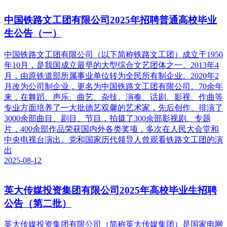
中国铁路文工团有限公司2025年招聘普通高校毕业
生公告（一）
中国铁路文工团有限公司（以下简称铁路文工团）成立于1950
年10月，是我国成立最早的大型综合文艺团体之一。2013年4
月，由原铁道部所属事业单位转为全民所有制企业。2020年2
月改为公司制企业，更名为中国铁路文工团有限公司。70余年
来，在舞蹈、声乐、曲艺、杂技、演奏、话剧、影视、作曲等
专业方面培养了一大批德艺双馨的艺术家，先后创作、排演了
3000余部曲目、剧目、节目，拍摄了300余部影视剧、专题
片，400余部作品荣获国内外各类奖项，多次在人民大会堂和
中央电视台演出。党和国家历代领导人曾观看铁路文工团的演
出
2025-08-12
英大传媒投资集团有限公司2025年高校毕业生招聘
公告（第二批）
英大传媒投资集团有限公司（简称英大传媒集团）是国家电网