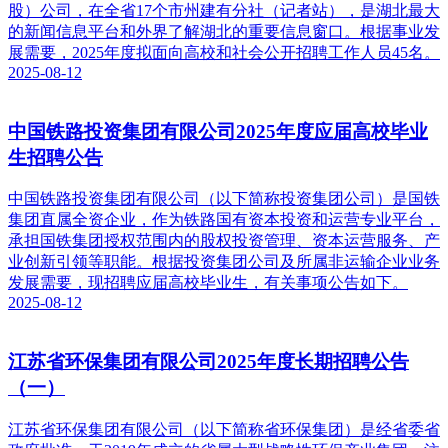
股）公司，在全省17个市州建有分社（记者站），是湖北最大
的新闻信息平台和外界了解湖北的重要信息窗口。根据事业发
展需要，2025年度拟面向高校和社会公开招聘工作人员45名。
2025-08-12
中国铁路投资集团有限公司2025年度应届高校毕业
生招聘公告
中国铁路投资集团有限公司（以下简称投资集团公司）是国铁
集团直属全资企业，作为铁路国有资本投资和运营专业平台，
承担国铁集团授权范围内的股权投资管理、资本运营服务、产
业创新引领等职能。根据投资集团公司及所属非运输企业业务
发展需要，现招聘应届高校毕业生，有关事项公告如下。
2025-08-12
江苏省环保集团有限公司2025年度长期招聘公告
（一）
江苏省环保集团有限公司（以下简称省环保集团）是经省委省