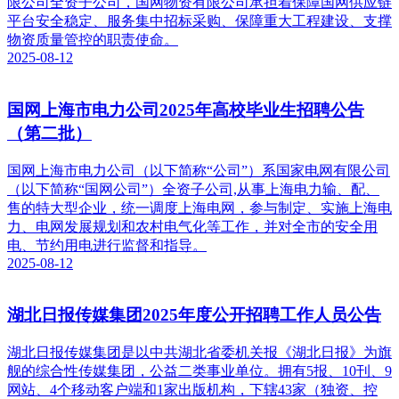
限公司全资子公司，国网物资有限公司承担着保障国网供应链
平台安全稳定、服务集中招标采购、保障重大工程建设、支撑
物资质量管控的职责使命。
2025-08-12
国网上海市电力公司2025年高校毕业生招聘公告
（第二批）
国网上海市电力公司（以下简称“公司”）系国家电网有限公司
（以下简称“国网公司”）全资子公司,从事上海电力输、配、
售的特大型企业，统一调度上海电网，参与制定、实施上海电
力、电网发展规划和农村电气化等工作，并对全市的安全用
电、节约用电进行监督和指导。
2025-08-12
湖北日报传媒集团2025年度公开招聘工作人员公告
湖北日报传媒集团是以中共湖北省委机关报《湖北日报》为旗
舰的综合性传媒集团，公益二类事业单位。拥有5报、10刊、9
网站、4个移动客户端和1家出版机构，下辖43家（独资、控