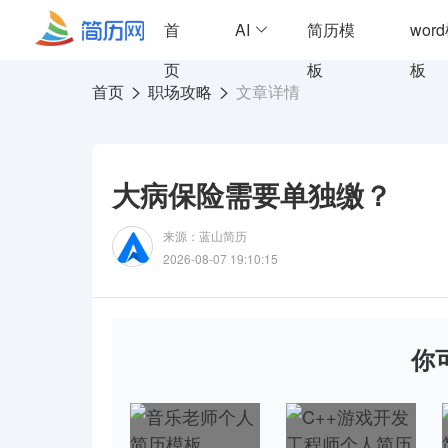
首
AI
简历模
wor
页
板
板
首页
职场攻略
文章详情
大病保险需要单独缴？
来源：蓝山简历
2026-08-07 19:10:15
你