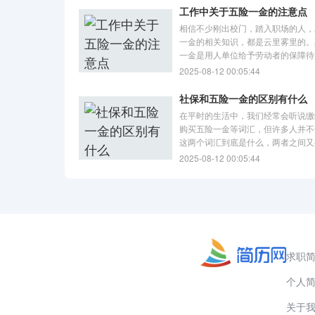
工作中关于五险一金的注意点
相信不少刚出校门，踏入职场的人，
一金的相关知识，都是云里雾里的。
一金是用人单位给予劳动者的保障待
养老保险、医疗保险和失业保险由企
2025-08-12 00:05:44
共同承担缴纳，工伤保险和生育保险
业承担。工作中，关于五险一金的注
社保和五险一金的区别有什么
些？
在平时的生活中，我们经常会听说缴
购买五险一金等词汇，但许多人并不
这两个词汇到底是什么，两者之间又
同，因此，本文就为大家介绍一下有
2025-08-12 00:05:44
五险一金的相关知识，以供大家参考
服务
求职
个人
关于