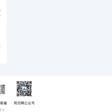
者
金
介
，
不
个
五
五
客服
简历网公众号
号-2