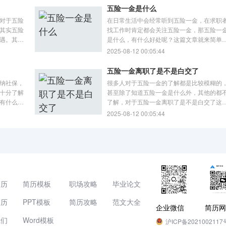
五险一金是什么
对于五险
在日常生活中会经常听到五险一金，在求职
其实五险
找工作时肯定都会关注五险一金，那五险一
遇。其中
是什么，有什么好处呢？这篇文章就来简单
业和个人
绍关于五险一金的知识，供大家参考阅读。
2025-08-12 00:05:44
完全由企
意点有哪
五险一金离职了是不是白交了
纳社保，
很多人对于五险一金的了解都是比较模糊的
十分了解
甚至除了知道五险一金是什么外，其他的都
有什么不
了解，对于五险一金离职了是不是白交了这
关社保和
问题也是不了解的，这篇文章就来简单介绍
2025-08-12 00:05:44
阅读。
险一金的相关内容，供大家参考阅读。首先
险一金离职了不是白交的，具体如下：
模版
攻略
资讯
简历
简历模板
职场攻略
毕业论文
简历
PPT模板
简历攻略
范文大全
企业微信
简历网
我们
Word模板
沪ICP备2021002117