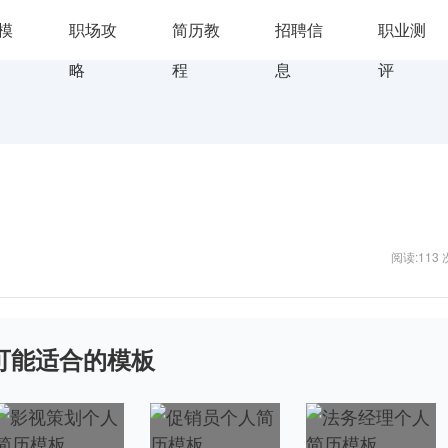
d模
职场攻
简历教
招聘信
职业测
略
程
息
评
阅读:113 
可能适合的模板