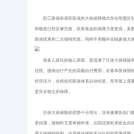
职工医保和居民医保的大病保障模式存在明显区别
和额度已经足够完善，统筹基金的保障力度更高，多
医保统筹和二次报销兜底，同样不用额外花钱参保大
很多人踩坑的核心原因，是混淆了社保大病保险和
住院、慢病治疗产生的高额自付费用，在基本医保报
经济压力，全程依托医保体系自动结算。而市面上需
是完全独立的保障。
社保大病保险的优势十分突出，没有健康告知门槛
受待遇，报销时无需单独申请，出院结算时系统会自
受大病报销福利，这是商业保险无法比拟的普惠优势