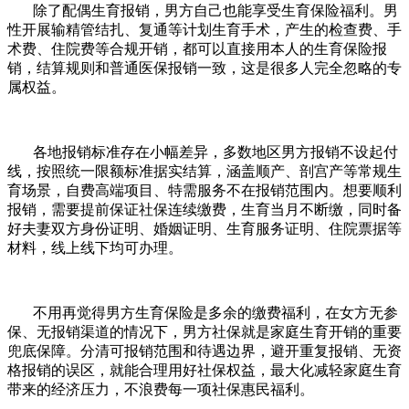
除了配偶生育报销，男方自己也能享受生育保险福利。男
性开展输精管结扎、复通等计划生育手术，产生的检查费、手
术费、住院费等合规开销，都可以直接用本人的生育保险报
销，结算规则和普通医保报销一致，这是很多人完全忽略的专
属权益。
各地报销标准存在小幅差异，多数地区男方报销不设起付
线，按照统一限额标准据实结算，涵盖顺产、剖宫产等常规生
育场景，自费高端项目、特需服务不在报销范围内。想要顺利
报销，需要提前保证社保连续缴费，生育当月不断缴，同时备
好夫妻双方身份证明、婚姻证明、生育服务证明、住院票据等
材料，线上线下均可办理。
不用再觉得男方生育保险是多余的缴费福利，在女方无参
保、无报销渠道的情况下，男方社保就是家庭生育开销的重要
兜底保障。分清可报销范围和待遇边界，避开重复报销、无资
格报销的误区，就能合理用好社保权益，最大化减轻家庭生育
带来的经济压力，不浪费每一项社保惠民福利。