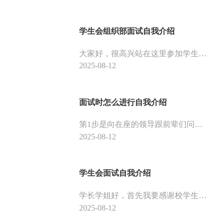
学生会组织部面试自我介绍
大家好，很高兴站在这里参加学生会的面试，我竞选的是部门是组织部。我期望能在广阔的天地里展现自己的才能，希望能借助这个机会，找一个能展现自己实力的舞台。我自信能凭自己的能力和学识在毕业以后的工作和生活中克服各种困难，不断实现自我的人生价值和追求的目标。
2025-08-12
面试时怎么进行自我介绍
第1步是向在座的领导跟前辈们问好，这一步可以给人留下好印象。第2步就是介绍自己的名字、来自哪里，可以把自己的姓名介绍的有吸引力些。第3步就是把自己的性格以及爱好优点介绍一遍，包括以前从事的事情和未来的计划都可以表达一下。
2025-08-12
学生会面试自我介绍
学长学姐好，首先我要感谢校学生会提供给我这个宝贵的机会，让我能坐在这里和你们进行交流。如果我有幸能得到你们的认可，我将尽力办好上级分派给我的任务，不辜负学长们对我期望，以此为新的起点，为文艺部出自己的一分力量。
2025-08-12