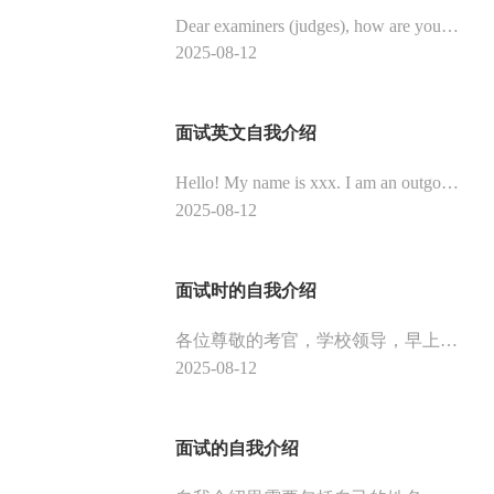
Dear examiners (judges), how are you! It's my honor to have the opportunity to introduce myself to you. My name is xxx. I'm xxx years old this year. I majored in xxx. This time, I feel that I am competent for this job and have a strong interest. XXX is al
2025-08-12
面试英文自我介绍
Hello! My name is xxx. I am an outgoing, confident person who does not easily admit defeat. In my life, I like to communicate with others. Through getting along with various friends, I have learned many advantages that I lack.
2025-08-12
面试时的自我介绍
各位尊敬的考官，学校领导，早上好！今天能有机会在这里参加教师招考面试，能够向各位考官和老师请教和学习，我感到十的荣幸和骄傲。下面通过自我介绍的时间让您了解我的基本情况。本人现年XX岁，师范类本科毕业，性格活泼开朗。我曾经在XX学校工作，先后在学校里在不同的年级担任教学工作，有着大量的教学实践经验，在教学工作中取得一些的成绩，同时也得到学生和老师们的一致认可。
2025-08-12
面试的自我介绍