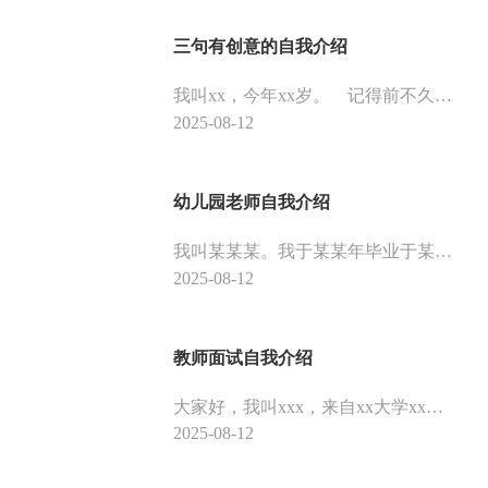
三句有创意的自我介绍
我叫xx，今年xx岁。 记得前不久曾看过一本书，说20几岁决定人的一生，虽然我的年龄还不到20，但我想应该为了这个充满挑战和冒险的20岁做准备，我的人生不想在碌碌无为的景象中度过，我想每一天都有不一样的色彩，每一天都是充满挑战和希望的。
2025-08-12
幼儿园老师自我介绍
我叫某某某。我于某某年毕业于某某某学前师范学校。作为一名幼教工作者，对于带小年龄班的幼儿，有很多自己的经验。和孩子们在一起，有时候很辛苦，但更多的还是快乐!孩子能平平安安、快快乐乐地度过每一天是我们共同的心愿，请各位家长放心，我们一定会尽全力把孩子教育好、照顾好。
2025-08-12
教师面试自我介绍
大家好，我叫xxx，来自xx大学xx专业的应届毕业生，我想申请的职位是贵校的xx教师。有机会向各位考官请教和学习，我感到非常的荣幸。在生活上，我非常注重人际交往。因此我常常参加一些校院组织的公益活动及劳动当中，从中培养自己的交往能力。教师是一个神圣而高尚的职业，希望大家能够认可我，给我这个机会！
2025-08-12