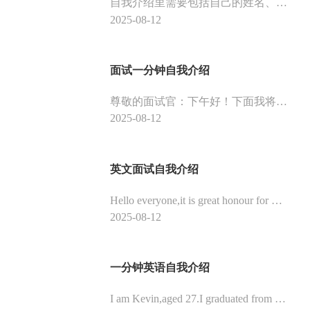
自我介绍里需要包括自己的姓名、爱好、籍贯、学历、特长、技能和专业知识，自我介绍的同时可以简述自己对应聘岗位的认识，加深面试官对自己的印象。
2025-08-12
面试一分钟自我介绍
尊敬的面试官：下午好！下面我将通过简单的自我介绍让您来了解我。我是来自XX大学市场营销专业的XXX。我是一个活泼开朗、热情、执着、有坚强意志的人。在读书期间，我已经做过暑期工，是向用餐的客人推销x品牌的啤酒。那时我就认为，营销是一种服务。
2025-08-12
英文面试自我介绍
Hello everyone,it is great honour for me to take this interview,thank you for giving me this chance!my name is xxx,i am an undergraduate of xidian university,major in telecommuni.
2025-08-12
一分钟英语自我介绍
I am Kevin,aged 27.I graduated from XX.In the last five years I have been working in XX company,serving as cashier and settlement accountant.I have rich experience in finance management system and tax paying application,and I am proficient in various kind