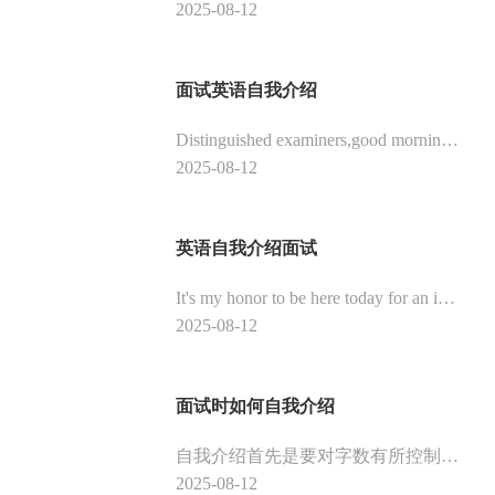
2025-08-12
面试英语自我介绍
Distinguished examiners,good morning!It's my honor to interview there,which gives me the opportunity to learn from all the examiners.I'm very happy!
2025-08-12
英语自我介绍面试
It's my honor to be here today for an interview,and I also thank you very much for giving me the opportunity for this interview!
2025-08-12
面试时如何自我介绍
自我介绍首先是要对字数有所控制，一分钟时间做介绍，最多也就240个字。首先第1步是向在座的领导跟前辈们问好，这一步可以给人留下好印象。第2步就是介绍自己的名字、来自哪里，可以把自己的姓名介绍的有吸引力些。第3步就是把自己的性格以及爱好优点介绍一遍，包括以前从事的事情和未来的计划都可以表达一下，有了这些就足够了。
2025-08-12