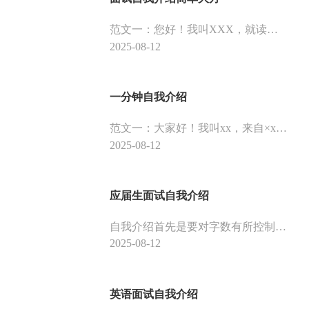
范文一：您好！我叫XXX，就读于XXX学院，是XX专业的应届毕业生。阅读了贵司的招聘信息，我认为我可以胜任这份工作。因为这个职务与我所学的专业有密切联系。现在步入社会，希望能学到更多的投资知识，在招聘网站上看到贵司的职位，希望可以给我一个机会，我坚信在我的不懈努力下，一定能为贵司的发展做出应有的贡献。谢谢！
2025-08-12
一分钟自我介绍
范文一：大家好！我叫xx，来自×x，毕业于x大学×系，我性格开朗、为人正直、容易与人相处。平时爱好打篮球、爬山和跑步。我非常高兴也非常荣幸的加入到XX这个温暖的大家庭中来，我初来乍到，还有许多方方面面的知识需要向大家学习，还望在以后的工作中大家能够多多指教！谢谢大家！
2025-08-12
应届生面试自我介绍
自我介绍首先是要对字数有所控制，一分钟时间做介绍，最多也就240个字。首先第1步是向在座的领导跟前辈们问好，这一步可以给人留下好印象。第2步就是介绍自己的名字、来自哪里。
2025-08-12
英语面试自我介绍