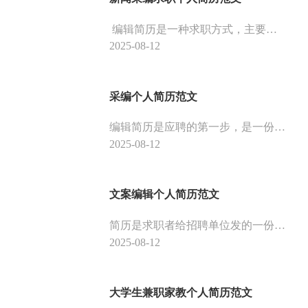
编辑简历是一种求职方式，主要是指求职者用文字、图片或表格等形式来介绍自己个人经历、工作能力、兴趣爱好等方面情况。编辑简历也是一种求职技巧，主要是指求职者通过自我推销，向用人单位推销自己，从而获得面试机会。
2025-08-12
采编个人简历范文
编辑简历是应聘的第一步，是一份简历的关键。制作一份好的个人简历，不仅可以让自己的求职之路更加顺利，还可以帮助自己成功的应聘到理想中的工作。那么，采编个人简历怎么制作呢？
2025-08-12
文案编辑个人简历范文
简历是求职者给招聘单位发的一份简要介绍。包含自己的基本信息，工作经历，学历，联系方式等。主要目的是让招聘单位在最短的时间内了解你的基本情况，留下好印象，以便以后联系。 。下面我们一起看看关于文案编辑个人简历范文吧！
2025-08-12
大学生兼职家教个人简历范文