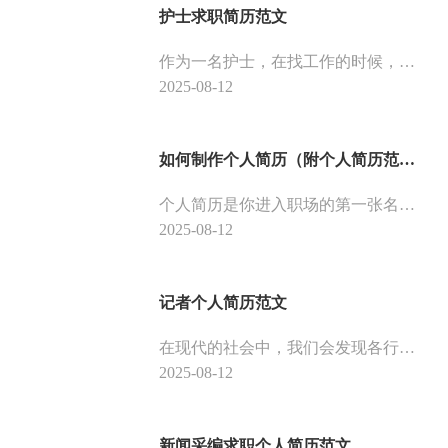
护士求职简历范文
作为一名护士，在找工作的时候，最重要的是要注意到自己的简历，护士的简历怎么制作，这样才能更好地找到工作，那么护士怎么制作简历？ 下面是护士求职简历范文，供大家参考。
2025-08-12
如何制作个人简历（附个人简历范文）
个人简历是你进入职场的第一张名片，一份好的个人简历，能让 HR在茫茫人海中瞬间锁定你，大大增加你应聘成功的机会。所以一份好的个人简历对于求职者来说是非常重要的。下面介绍几种制作个人简历的方法和技巧。
2025-08-12
记者个人简历范文
在现代的社会中，我们会发现各行各业都有自己的招聘人员。而记者这个职业，也是在各个领域都有非常重要的作用，例如在采访的过程中，记者可以更好的获取信息，以更好的为公司服务。同时，记者也是需要有一定的业务能力和工作经验才能胜任这一职位。 那么记者怎么制作简历才能让自己在众多求职者中脱颖而出呢？
2025-08-12
新闻采编求职个人简历范文