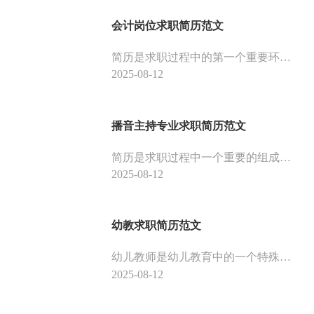
会计岗位求职简历范文
简历是求职过程中的第一个重要环节，是求职者给招聘单位的第一印象，在求职过程中起着举足轻重的作用。而作为财务人员，要想让自己的简历在众多求职简历中脱颖而出，就需要学会制作一份具有个性化、针对性的简历。 下面是一份会计人员的个人简历，仅供大家参考。
2025-08-12
播音主持专业求职简历范文
简历是求职过程中一个重要的组成部分。简历是求职者的“脸面”，是用人单位了解求职者的“窗口”，一份优秀的简历能够给自己带来很多机会。主持人简历怎么制作，下面是播音主持专业的简历模板，供大家参考。
2025-08-12
幼教求职简历范文
幼儿教师是幼儿教育中的一个特殊职业，也是一个最能体现爱心和耐心的工作。幼儿教师是一群与孩子、家庭没有任何血缘关系，却为了共同的事业相互融合、相互帮助、相互理解的人。幼儿教师面对的是一群天真可爱的孩子，他们对人天真、好奇、好问、好探索。要想成为一名优秀的幼儿教师，除了要有扎实的专业知识外，还要有爱心、耐心和责任心，只有这样才能成为一名优秀的幼儿教师。下面是幼教求职简历范文，供大家参考。
2025-08-12