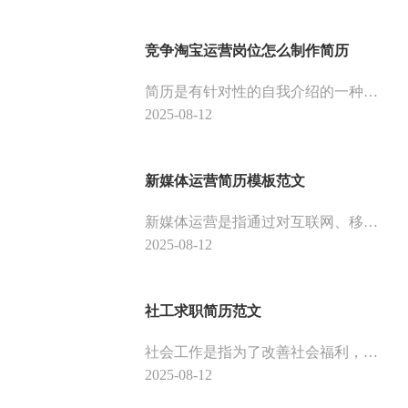
竞争淘宝运营岗位怎么制作简历
简历是有针对性的⾃我介绍的⼀种规范化、逻辑化的书⾯表达。对于应聘者来说，简历就是进入职场的门票。下面是竞争淘宝运营岗位的简历模板，供大家参考。
2025-08-12
新媒体运营简历模板范文
新媒体运营是指通过对互联网、移动互联网等信息技术的运用，通过网站、微信公众号、微博、抖音、快手等平台，对企业产品和服务进行宣传、推广，从而提高知名度，获得更多用户的一种新型营销模式。今天就来和大家分享一下，如何制作一份适合自己的新媒体运营简历。
2025-08-12
社工求职简历范文
社会工作是指为了改善社会福利，满足社会成员的需要，通过政府、社会团体、专业组织和个人的协作，以个人为对象，利用各种专业方法，发挥各种资源的作用，提高个人生活质量和群体福利水平，促进社会稳定和发展的一种专业工作。下面是社工岗位简历模板，供大家参考。
2025-08-12