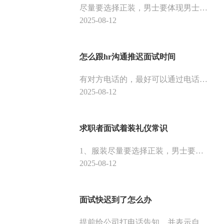
尽量要选择正装，男士要体现男士的风度，女性要体现女性的身材比例。保持的原则是简明、正式。不可以穿得过于时髦。男生头发长度不超过耳朵，不留长发。必须将胡子刮干净。将手指甲全部剪短，不允许指甲里存在污垢。女生要化淡妆，让自己看起来更有精神。
2025-08-12
怎么跟hr沟通推迟面试时间
有对方电话的，最好可以通过电话进行一下沟通，一般都能取得对方的谅解。确定下次面试的时间不会爽约，可以跟对方协商一个合适的时间等等。
2025-08-12
求职者面试着装礼仪常识
1、服装尽量要选择正装，男士要体现男士的风度，女性要体现女性的身材比例。保持的原则是简明、正式。不可以穿得过于时髦。2、男生头发长度不超过耳朵，不留长发。必须将胡子刮干净。将手指甲全部剪短，不允许指甲里存在污垢。女生要化淡妆，让自己看起来更有精神。
2025-08-12
面试快迟到了怎么办
提前给公司打电话告知，并表示自己会尽快赶到。没有电话的可以在沟通软件上进行告知。迟到是面试中的大忌，所以要及时向面试公司告知情况。