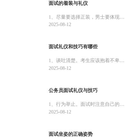
面试的着装与礼仪
1、尽量要选择正装，男士要体现男士的风度，女性要体现女性的身材比例。保持的原则是简明、正式。不可以穿得过于时髦。男生头发长度不超过耳朵，不留长发。必须将胡子刮干净。将手指甲全部剪短，不允许指甲里存在污垢。女生要化淡妆，让自己看起来更有精神。
2025-08-12
面试礼仪和技巧有哪些
1、谈吐清楚。考生应该抱着不卑不亢的心态说话，因为面试是一个双向选择的过程，沟通中声音要尽量洪亮，语言要干脆利落，突出重点。2、尽量要选择正装，男士要体现男士的风度，女性要体现女性的身材比例。保持的原则是简明、正式。不可以穿得过于时髦。
2025-08-12
公务员面试礼仪与技巧
1、行为举止。面试时注意自己的姿态。让自己态度端正些，说话谦和、大方，尊重用人单位的面试人员，并且要面带笑容，精神饱满。不要显得坐立不安，不要拉扯头发或摆动双腿，或者随意做出任何有损于形象的举止。
2025-08-12
面试坐姿的正确姿势