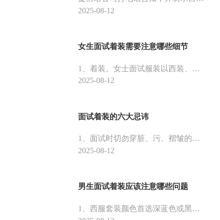
2025-08-12
女生面试着装需要注意哪些细节
1、着装。女士面试服装以西装、套裙为主。正装的质量不能很差，如果穿一件线头和褶皱很多的衣服去面试，会让整个人的状态大打折扣。尽量选择做工精细、质地考究的职业套装。女士的裙子长度选择是膝盖上10厘米。
2025-08-12
面试着装的六大忌讳
1、面试时切勿穿脏、污、褶皱的衣服，避免出现凌乱的线头。2、衣服颜色不能过于浓烈，同时也应避开大红、粉红、嫩绿等颜色，更不能选择闪亮面料的衣服。3、丝袜不可带有图案、花纹，拉的不平展导致出现褶皱、拉丝都会给人很邋遢的感觉。
2025-08-12
男生面试着装应该注意哪些问题
1、西服套装颜色首选深蓝色或黑色。这两个颜色是最基础的正装颜色，做为面试正装不大容易出错。2、不要穿新西装去参加重要公司的面试，七八成新的服装最自然妥帖。