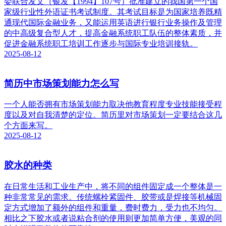
委联合发文（银发【1994】107号）批准建立的我国第一个国
家级行业性外语证书考试制度。其考试目标是为国家培养既精
通现代国际金融业务，又能运用英语进行银行业务操作及管理
的中高级复合型人才，提高金融系统职工队伍的整体素质，并
促进金融系统职工培训工作逐步与国际专业培训接轨。
2025-08-12
简历中市场策划能力怎么写
​一个人能否拥有市场策划能力取决他教育程度专业技能接受程
度以及对自我清楚的定位。简历里对市场策划一定要结合这几
个方面来写。
2025-08-12
胶水的种类
在日常生活和工业生产中，将不同的组件固定成一个整体是一
种非常常见的需求。传统螺栓紧固件、胶带或是焊接等机械固
定方式增加了额外的组件和重量，费时费力，受力也不均匀。
相比之下胶水或者说粘合剂的使用则更加简单方便，美观的同