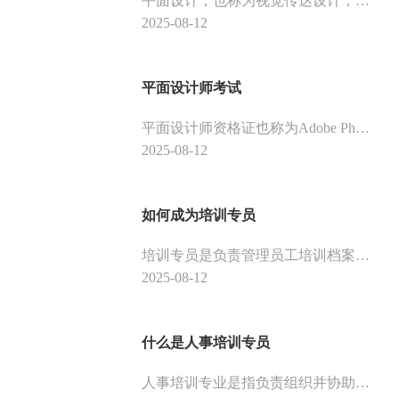
平面设计，也称为视觉传达设计，是以视觉作为沟通和表现的方式，透过多种方式来创造和结合符号、图片和文字，借此作出用来传达想法或讯息的视觉表现。如果你对平面设计这个岗位感兴趣，那么请可以继续往下看吧。
2025-08-12
平面设计师考试
平面设计师资格证也称为Adobe Photoshop 国际认证，是Adobe公司CEO签发的权威国际认证体系，面向设计师、学生、教师及企业技能岗位的国际认证及培训体系。下面我们一起来看看看平面设计师怎么考。
2025-08-12
如何成为培训专员
培训专员是负责管理员工培训档案，协助拟定培训与发展计划，联系各类培训机构，组织各类培训并编写评估报告的一个岗位。它必须熟悉内部及外部培训组织作业流程，熟悉培训管理流程。下面是培训专员岗位介绍，供大家参考。
2025-08-12
什么是人事培训专员
人事培训专业是指负责组织并协助各部门进行招聘、培训和绩效考核，包括执行并完善员工入职、转正、异动、离职等相关政策及流程的一个岗位，下面是人事培训专员的介绍，供大家参考。