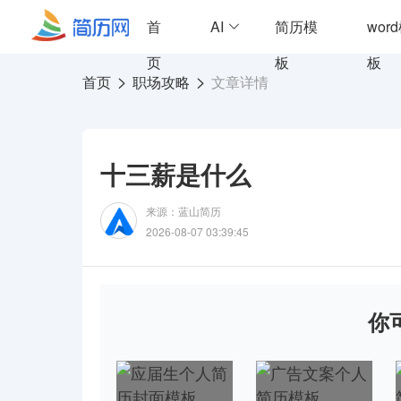
首
AI
简历模
wor
页
板
板
首页
职场攻略
文章详情
十三薪是什么
来源：蓝山简历
2026-08-07 03:39:45
你