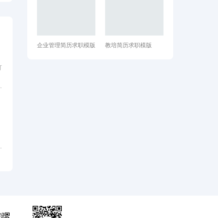
企业管理简历求职模版
教培简历求职模版
打
、
不
争
业
一