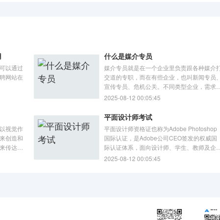
用
什么是媒介专员
可以通过
媒介专员就是在一个企业里负责跟各种媒介
聘网站在
交道的专职，而在有些企业，也叫新闻专员
宣传专员、危机公关。不同类型企业，需求
一样。下面是媒介专员的介绍，如果你想竞
2025-08-12 00:05:45
这个岗位，那我们一起来看看吧。
平面设计师考试
以视觉作
平面设计师资格证也称为Adobe Photoshop
来创造和
国际认证，是Adobe公司CEO签发的权威国
来传达想
际认证体系，面向设计师、学生、教师及企
设计这个
技能岗位的国际认证及培训体系。下面我们
2025-08-12 00:05:45
吧。
起来看看看平面设计师怎么考。
模版
攻略
资讯