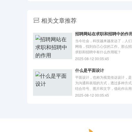
相关文章推荐
招聘网站在求职和招聘中的作
当今社会，科技越来越发达了，人们
网络，找到自己心仪的工作。那么招
求职和招聘中有什么作用呢？
2025-08-12 00:05:45
什么是平面设计
平面设计，也称为视觉传达设计，是
为沟通和表现的方式，透过多种方式
结合符号、图片和文字，借此作出用
法或讯息的视觉表现。如果你对平面
2025-08-12 00:05:45
岗位感兴趣，那么请可以继续往下看
服务