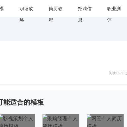
d模
职场攻
简历教
招聘信
职业测
略
程
息
评
阅读:3950 
可能适合的模板