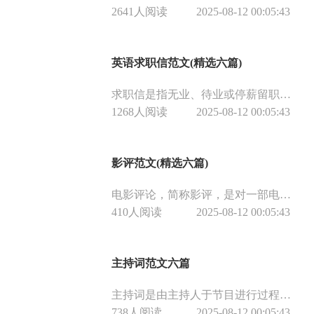
2641人阅读
2025-08-12 00:05:43
英语求职信范文(精选六篇)
求职信是指无业、待业或停薪留职者写给用人单位的信，是一种私人对公并有求于公的信函。求职信的内容要求简练、明确，切忌模糊、笼统、面面俱到，向招聘人员简单的自我介绍，以及说明为何自己适合该职位。求职信一般是伴随履历投递给招聘人员。
1268人阅读
2025-08-12 00:05:43
影评范文(精选六篇)
电影评论，简称影评，是对一部电影的导演、演员、镜头语言、拍摄技术、剧情、线索、环境、色彩、光线等进行分析和批评，又称电影批评。电影评论的目的在于分析、鉴定和评价蕴含在银幕中的审美价值、认识价值、社会意义、镜头语言等方面的内容，从而促进电影艺术的发展。下面是小编整理的六篇影评，供大家参考。
410人阅读
2025-08-12 00:05:43
主持词范文六篇
主持词是由主持人于节目进行过程中串联节目的串联词。如今的各种演出活动和集会中，主持人往往成了主角，而主持人在台上所表演的主持词，则是集会的灵魂之所在。下面是小编整理的六篇万能主持词，供大家参考。
738人阅读
2025-08-12 00:05:43