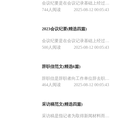
会议纪要是在会议记录基础上经过加工、整理出来的一种记叙性和介绍性的文件。包括会议的基本情况、主要精神及中心内容，便于向上级汇报或向有关人员传达及分发。
744人阅读
2025-08-12 00:05:43
2023会议纪要(精选四篇)
会议纪要是在会议记录基础上经过加工、整理出来的一种记叙性和介绍性的文件。包括会议的基本情况、主要精神及中心内容，便于向上级汇报或向有关人员传达及分发。整理加工时或按会议程序记叙，或按会议内容概括出来的几个问题逐一叙述。纪要要求会议程序清楚，目的明确，中心突出，概括准确，层次分明，语言简练。
500人阅读
2025-08-12 00:05:43
辞职信范文(精选6篇)
辞职信是辞职者向工作单位辞去职务时写的书信，也叫辞职书或辞呈。辞职信是辞职者在辞去职务时的一个必要程序，通常由标题、称谓、正文、结语、署名与日期五部分构成。下面是小编整理的六篇辞职信范文，希望对大家有所帮助。
464人阅读
2025-08-12 00:05:43
采访稿范文(精选四篇)
采访稿是指记者为取得新闻材料而进行观察，调查，访问，记录，摄影，录音，录像等活动，是一种媒体信息的采集和收集方式，通常通过记者和被获取信息的对象面对面交流。