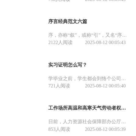
序言经典范文六篇
序，亦称“叙”，或称“引”，又名“序言”“前言”“引言”，是放在著作正文之前的文章。作者自己写的叫“自序”，内容多说明它的内容，写作缘由，经过，旨趣和特点；别人代写的序叫“代序”，内容多介绍和评论该书的思想内容和艺术特色。
2122人阅读
2025-08-12 00:05:43
实习证明怎么写？
学毕业之前，学生都会到恪个公司实习，将自己多年所学进行实践。许多企业都会招聘实习生，实习生不仅可以使企业的成本降低，还能为企业储备人才。在实习结束之后，企业要为实习生出具实习证明。下面小编为大家提供实习证明范文，希望可以帮助大家了解实习证明怎么写。
721人阅读
2025-08-12 00:05:40
工作场所高温和高寒天气劳动者权益保障制度（参考文本）
日前，人力资源社会保障部办公厅等四部门联合发布《工作场所高温和高寒天气劳动者权益保障制度（参考文本）》，为用人单位建立高温和高寒天气劳动者权益保障制度提供了范本，是用人单位落实主体责任维护劳动者合法权益的一种公开表达和正式承诺，是国家为高温和高寒天气下作业劳动者奉上的特别关爱。
853人阅读
2025-08-12 00:05:39