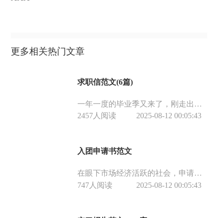
更多相关热门文章
求职信范文(6篇)
一年一度的毕业季又来了，刚走出校门踏入社会的你，是否苦恼如何找工作投简历？下面是小编整理的六篇求职信，一起来看看吧！
2457人阅读
2025-08-12 00:05:43
入团申请书范文
在眼下市场经济活跃的社会，申请书在现实生活中使用广泛，我们在写申请书的时候要注意语言简 洁、准确。那么申请书应该怎么写才合适呢？以下是小编整理的入团申请书范文，仅供参考，欢迎大家阅读。
747人阅读
2025-08-12 00:05:43